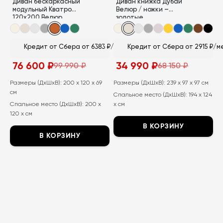
Диван бескаркасный
Диван книжка Дубай
модульный Кватро
Велюр / ножки –
120х200 Велюр
золотые
Кредит от Сбера от 6383 ₽/мес
Кредит от Сбера от 2915 ₽/м
76 600
₽
34 990
₽
99 990
₽
68 150
₽
Первоначальная
Текущая
Первоначальная
Текущая
цена
цена:
цена
цена:
составляла
76
составляла
34
Размеры (ДхШхВ):
200 x 120 x 69
Размеры (ДхШхВ):
239 x 97 x 97 см
99
600
68
990
см
Спальное место (ДхШхВ):
194 x 124
990
₽.
150
₽.
₽.
₽.
Спальное место (ДхШхВ):
200 x
x см
120 x см
В КОРЗИНУ
В КОРЗИНУ
Этот
Этот
товар
товар
имеет
имеет
несколько
несколько
вариаций.
вариаций.
Опции
Опции
можно