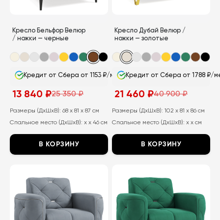
на
на
странице
странице
Кресло Бельфор Велюр
Кресло Дубай Велюр /
товара.
товара.
/ ножки — черные
ножки — золотые
Кредит от Сбера от 1153 ₽/мес
Кредит от Сбера от 1788 ₽/м
13 840
₽
21 460
₽
25 350
₽
40 900
₽
Первоначальная
Текущая
Первоначальная
Текущая
цена
цена:
цена
цена:
составляла
13
составляла
21
Размеры (ДхШхВ):
68 x 81 x 87 см
Размеры (ДхШхВ):
102 x 81 x 86 см
25
840
40
460
Спальное место (ДхШхВ):
x x 46 см
Спальное место (ДхШхВ):
x x см
350
₽.
900
₽.
₽.
₽.
В КОРЗИНУ
В КОРЗИНУ
Этот
Этот
товар
товар
имеет
имеет
несколько
несколько
вариаций.
вариаций.