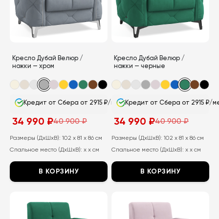
Опции
Опции
можно
можно
выбрать
выбрать
на
на
странице
странице
Кресло Дубай Велюр /
Кресло Дубай Велюр /
товара.
товара.
ножки — хром
ножки — черные
Кредит от Сбера от 2915 ₽/мес
Кредит от Сбера от 2915 ₽/м
34 990
₽
34 990
₽
40 900
₽
40 900
₽
Первоначальная
Текущая
Первоначальная
Текущая
цена
цена:
цена
цена:
составляла
34
составляла
34
Размеры (ДхШхВ):
102 x 81 x 86 см
Размеры (ДхШхВ):
102 x 81 x 86 см
40
990
40
990
Спальное место (ДхШхВ):
x x см
Спальное место (ДхШхВ):
x x см
900
₽.
900
₽.
₽.
₽.
В КОРЗИНУ
В КОРЗИНУ
Этот
Этот
товар
товар
имеет
имеет