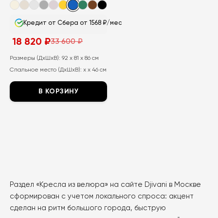
Кредит от Сбера от 1568 ₽/мес
18 820
₽
33 600
₽
Первоначальная
Текущая
цена
цена:
составляла
18
Размеры (ДхШхВ):
92 x 81 x 86 см
33
820
Спальное место (ДхШхВ):
x x 46 см
600
₽.
₽.
В КОРЗИНУ
Этот
товар
имеет
несколько
вариаций.
Опции
можно
Раздел «Кресла из велюра» на сайте Djivani в Москве
выбрать
сформирован с учетом локального спроса: акцент
на
сделан на ритм большого города, быструю
странице