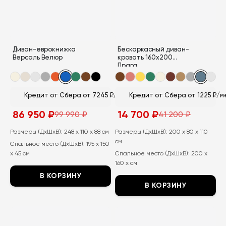
можно
выбрать
выбрать
на
на
странице
странице
товара.
Диван-еврокнижка
Бескаркасный диван-
товара.
Версаль Велюр
кровать 160х200
Прага
Кредит от Сбера от 7245 ₽/мес
Кредит от Сбера от 1225 ₽/м
86 950
₽
14 700
₽
99 990
₽
41 200
₽
Первоначальная
Текущая
Первоначальная
Текущая
цена
цена:
цена
цена:
составляла
86
составляла
14
Размеры (ДхШхВ):
248 x 110 x 88 см
Размеры (ДхШхВ):
200 x 80 x 110
99
950
41
700
см
Спальное место (ДхШхВ):
195 x 150
990
₽.
200
₽.
₽.
₽.
x 45 см
Спальное место (ДхШхВ):
200 x
160 x см
В КОРЗИНУ
В КОРЗИНУ
Этот
Этот
товар
товар
имеет