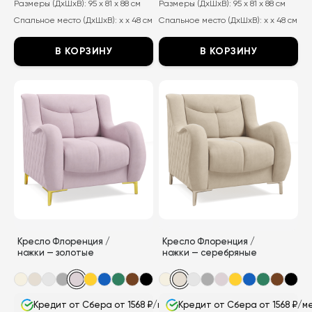
составляла
20
составляла
20
Размеры (ДхШхВ):
95 x 81 x 88 см
Размеры (ДхШхВ):
95 x 81 x 88 см
38
050
38
050
Спальное место (ДхШхВ):
x x 48 см
Спальное место (ДхШхВ):
x x 48 см
000
₽.
000
₽.
₽.
₽.
В КОРЗИНУ
В КОРЗИНУ
Этот
Этот
товар
товар
имеет
имеет
несколько
несколько
вариаций.
вариаций.
Опции
Опции
можно
можно
выбрать
выбрать
на
на
странице
странице
Кресло Флоренция /
Кресло Флоренция /
товара.
товара.
ножки — золотые
ножки — серебряные
Кредит от Сбера от 1568 ₽/мес
Кредит от Сбера от 1568 ₽/м