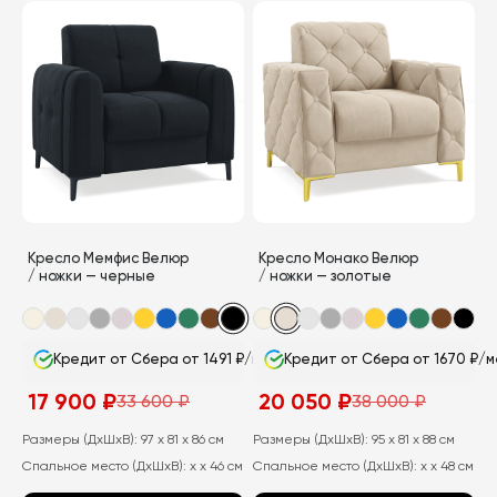
товар
товар
имеет
имеет
несколько
несколько
вариаций.
вариаций.
Опции
Опции
можно
можно
выбрать
выбрать
на
на
странице
странице
Кресло Мемфис Велюр
Кресло Монако Велюр
товара.
товара.
/ ножки — черные
/ ножки — золотые
Кредит от Сбера от 1491 ₽/мес
Кредит от Сбера от 1670 ₽/м
17 900
₽
20 050
₽
33 600
₽
38 000
₽
Первоначальная
Текущая
Первоначальная
Текущая
цена
цена:
цена
цена:
составляла
17
составляла
20
Размеры (ДхШхВ):
97 x 81 x 86 см
Размеры (ДхШхВ):
95 x 81 x 88 см
33
900
38
050
Спальное место (ДхШхВ):
x x 46 см
Спальное место (ДхШхВ):
x x 48 см
600
₽.
000
₽.
₽.
₽.