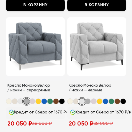
В КОРЗИНУ
В КОРЗИНУ
Этот
Этот
товар
товар
имеет
имеет
несколько
несколько
вариаций.
вариаций.
Опции
Опции
можно
можно
выбрать
выбрать
на
на
странице
странице
Кресло Монако Велюр
Кресло Монако Велюр
товара.
товара.
/ ножки — серебряные
/ ножки — черные
Кредит от Сбера от 1670 ₽/мес
Кредит от Сбера от 1670 ₽/м
20 050
₽
20 050
₽
38 000
₽
38 000
₽
Первоначальная
Текущая
Первоначальная
Текущая
цена
цена:
цена
цена: