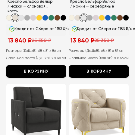
Кресло Бельфор Велюр
Кресло Бельфор Велюр
/ ножки — слоновая
/ ножки — серебряные
кость
Кредит от Сбера от 1153 ₽/мес
Кредит от Сбера от 1153 ₽/м
13 840
₽
13 840
₽
25 350
₽
25 350
₽
Первоначальная
Текущая
Первоначальная
Текущая
цена
цена:
цена
цена:
составляла
13
составляла
13
Размеры (ДхШхВ):
68 x 81 x 86 см
Размеры (ДхШхВ):
68 x 81 x 87 см
25
840
25
840
Спальное место (ДхШхВ):
x x 46 см
Спальное место (ДхШхВ):
x x 46 см
350
₽.
350
₽.
₽.
₽.
В КОРЗИНУ
В КОРЗИНУ
Этот
Этот
товар
товар
имеет
имеет
несколько
несколько
вариаций.
вариаций.
Опции
Опции
можно
можно
выбрать
выбрать