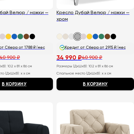
бай Велюр / ножки —
Кресло Дубай Велюр / ножки —
хром
от Сбера от 1788 ₽/мес
Кредит от Сбера от 2915 ₽/мес
34 990
₽
40 900
₽
40 900
₽
ьная
Первоначальная
Текущая
цена
цена:
хВ):
102 x 81 x 86 см
Размеры (ДхШхВ):
102 x 81 x 86 см
составляла
34
40
990
то (ДхШхВ):
x x см
Спальное место (ДхШхВ):
x x см
900
₽.
₽.
В КОРЗИНУ
В КОРЗИНУ
Этот
товар
имеет
несколько
вариаций.
Опции