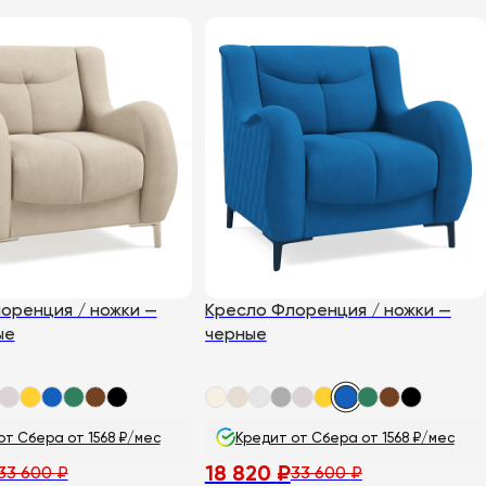
товар
имеет
несколько
вариаций.
Опции
можно
выбрать
на
странице
товара.
оренция / ножки —
Кресло Флоренция / ножки —
ые
черные
от Сбера от 1568 ₽/мес
Кредит от Сбера от 1568 ₽/мес
18 820
₽
33 600
₽
33 600
₽
ьная
Первоначальная
Текущая