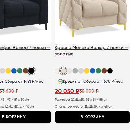
можно
выбрать
на
странице
товара.
мфис Велюр / ножки —
Кресло Монако Велюр / ножки —
золотые
от Сбера от 1491 ₽/мес
Кредит от Сбера от 1670 ₽/мес
20 050
₽
33 600
₽
38 000
₽
ьная
Первоначальная
Текущая
цена
цена:
хВ):
97 x 81 x 86 см
Размеры (ДхШхВ):
95 x 81 x 88 см
составляла
20
38
050
то (ДхШхВ):
x x 46 см
Спальное место (ДхШхВ):
x x 48 см
000
₽.
₽.
В КОРЗИНУ
В КОРЗИНУ
Этот