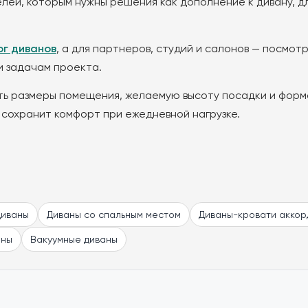
лей, которым нужны решения как дополнение к дивану, дл
ог диванов
, а для партнеров, студий и салонов — посмот
и задачам проекта.
ь размеры помещения, желаемую высоту посадки и форма
 сохранит комфорт при ежедневной нагрузке.
диваны
Диваны со спальным местом
Диваны-кровати акко
аны
Вакуумные диваны