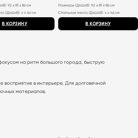
цена
цена:
хВ):
92 x 81 x 86 см
Размеры (ДхШхВ):
92 x 81 x 86 см
составляла
18
33
820
то (ДхШхВ):
x x 46 см
Спальное место (ДхШхВ):
x x 46 см
600
₽.
₽.
В КОРЗИНУ
В КОРЗИНУ
Этот
товар
имеет
несколько
 фокусом на ритм большого города, быструю
вариаций.
Опции
можно
е восприятие в интерьере. Для долговечной
выбрать
вочных материалов.
на
странице
товара.