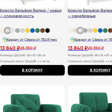
Кресло Бельфор Велюр / ножки
Кресло Бельфор Велюр
— слоновая кость
— серебряные
Кредит от Сбера от 1153 ₽/мес
Кредит от Сбера от 11
13 840
₽
13 840
₽
25 350
₽
25 350
₽
Первоначальная
Текущая
Первоначальная
Текущая
цена
цена:
цена
цена:
Размеры (ДхШхВ):
68 x 81 x 86 см
Размеры (ДхШхВ):
68 x 81 x 87 
составляла
13
составляла
13
25
840
25
840
Спальное место (ДхШхВ):
x x 46 см
Спальное место (ДхШхВ):
x x 
350
₽.
350
₽.
₽.
₽.
В КОРЗИНУ
В КОРЗИНУ
Этот
Этот
товар
товар
имеет
имеет
несколько
несколько
вариаций.
вариаций.
Опции
Опции