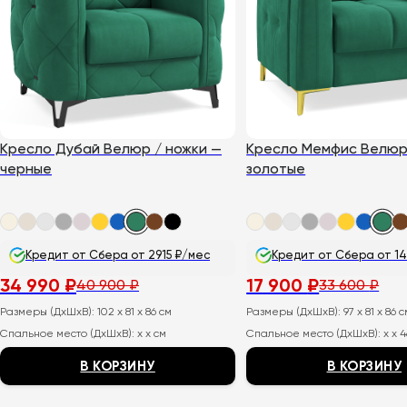
можно
можно
выбрать
выбрать
на
на
странице
странице
товара.
товара.
Кресло Дубай Велюр / ножки —
Кресло Мемфис Велюр 
черные
золотые
Кредит от Сбера от 2915 ₽/мес
Кредит от Сбера от 14
34 990
₽
17 900
₽
40 900
₽
33 600
₽
Первоначальная
Текущая
Первоначальная
Текущая
цена
цена:
цена
цена:
Размеры (ДхШхВ):
102 x 81 x 86 см
Размеры (ДхШхВ):
97 x 81 x 86 
составляла
34
составляла
17
40
990
33
900
Спальное место (ДхШхВ):
x x см
Спальное место (ДхШхВ):
x x 
900
₽.
600
₽.
₽.
₽.
В КОРЗИНУ
В КОРЗИНУ
Этот
Этот