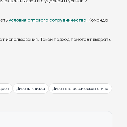
я акцентных зон и с удобной глубиной и
реть
условия оптового сотрудничества
. Команда
т использования. Такой подход помогает выбрать
рдеон
Диваны книжка
Диван в классическом стиле