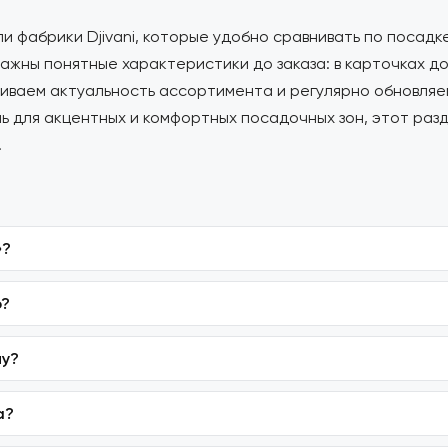
и фабрики Djivani, которые удобно сравнивать по посадк
важны понятные характеристики до заказа: в карточках д
иваем актуальность ассортимента и регулярно обновляе
ь для акцентных и комфортных посадочных зон, этот разд
.
»?
р?
ну?
а?