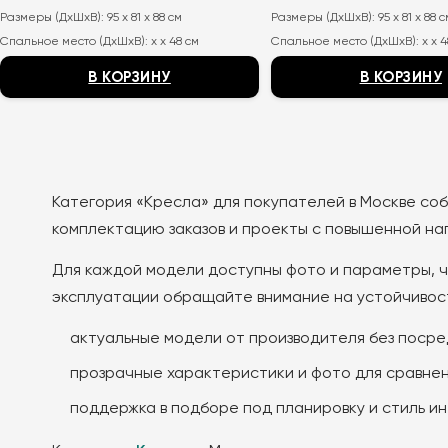
цена
цена:
цена
цена:
Размеры (ДхШхВ):
95 x 81 x 88 см
Размеры (ДхШхВ):
95 x 81 x 88 
составляла
20
составляла
20
38
050
38
050
Спальное место (ДхШхВ):
x x 48 см
Спальное место (ДхШхВ):
x x 
000
₽.
000
₽.
₽.
₽.
В КОРЗИНУ
В КОРЗИНУ
Этот
Этот
товар
товар
имеет
имеет
несколько
несколько
Категория «Кресла» для покупателей в Москве соб
вариаций.
вариаций.
комплектацию заказов и проекты с повышенной наг
Опции
Опции
можно
можно
Для каждой модели доступны фото и параметры, чт
выбрать
выбрать
эксплуатации обращайте внимание на устойчивост
на
на
странице
странице
актуальные модели от производителя без посре
товара.
товара.
прозрачные характеристики и фото для сравнен
поддержка в подборе под планировку и стиль и