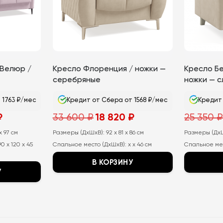
Кресло Флоренция / ножки —
Кресло Б
 Велюр /
серебряные
ножки — с
Кредит от Сбера от 1568 ₽/мес
Кредит 
 1763 ₽/мес
Первоначальная
Текущая
альная
Текущая
33 600
₽
18 820
₽
25 350
₽
цена
цена:
цена:
составляла
18
а
21
Размеры (ДхШхВ):
33
92 x 81 x 86 см
820
Размеры (Дх
x 97 см
160
600
₽.
₽.
Спальное место (ДхШхВ):
x x 46 см
Спальное ме
90 x 120 x 45
₽.
В КОРЗИНУ
У
Этот
Этот
товар
товар
имеет
имеет
несколько
несколько