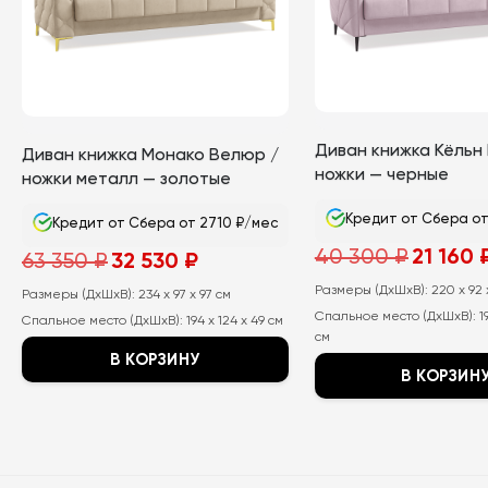
Диван книжка Кёльн
Диван книжка Монако Велюр /
ножки — черные
ножки металл — золотые
Кредит от Сбера от
Кредит от Сбера от 2710 ₽/мес
Первонач
40 300
₽
21 160
Первоначальная
Текущая
63 350
₽
32 530
₽
цена
цена
цена:
составлял
составляла
32
Размеры (ДхШхВ):
40
220 x 92 
Размеры (ДхШхВ):
63
234 x 97 x 97 см
530
300
350
₽.
Спальное место (ДхШхВ):
1
₽.
Спальное место (ДхШхВ):
194 x 124 x 49 см
₽.
см
В КОРЗИНУ
В КОРЗИН
Этот
Этот
товар
товар
имеет
имеет
несколько