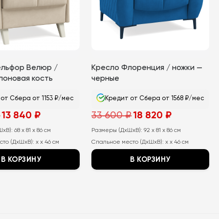
ельфор Велюр /
Кресло Флоренция / ножки —
лоновая кость
черные
от Сбера от 1153 ₽/мес
Кредит от Сбера от 1568 ₽/мес
Первоначальная
Текущая
Первоначальная
Текущая
₽
13 840
₽
33 600
₽
18 820
₽
цена
цена:
цена
цена:
составляла
13
составляла
18
ШхВ):
25
68 x 81 x 86 см
840
Размеры (ДхШхВ):
33
92 x 81 x 86 см
820
350
₽.
600
₽.
сто (ДхШхВ):
x x 46 см
Спальное место (ДхШхВ):
x x 46 см
₽.
₽.
В КОРЗИНУ
В КОРЗИНУ
Этот
товар
имеет
несколько