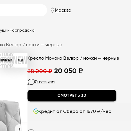
Москва
душки
Распродажа
ко Велюр / ножки — черные
Кресло Монако Велюр / ножки — черные
Первоначальная
Текущая
20 050
₽
38 000
₽
цена
цена:
0 отзыва
составляла
20
СМОТРЕТЬ 3D
38
050
000
₽.
Кредит от Сбера от 1670 ₽/мес
₽.
›