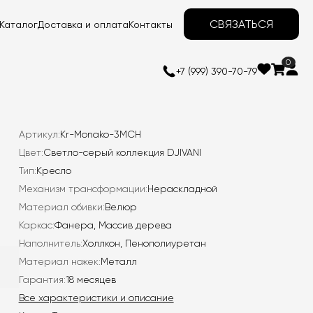
СВЯЗАТЬСЯ
Каталог
Доставка и оплата
Контакты
0
+7 (999) 390-70-79
Артикул:
Kr-Monako-3MCH
Цвет:
Светло-серый коллекция DJIVANI
Тип:
Кресло
Механизм трансформации:
Нераскладной
Материал обивки:
Велюр
Каркас:
Фанера, Массив дерева
Наполнитель:
Холлкон, Пенополиуретан
Материал ножек:
Металл
Гарантия:
18 месяцев
Все характеристики и описание