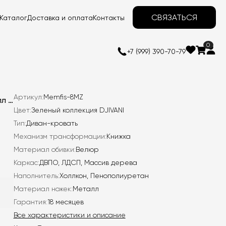
СВЯЗАТЬСЯ
Каталог
Доставка и оплата
Контакты
0
+7 (999) 390-70-79
Артикул:
Memfis-8MZ
Диван книжка Мемфис Велюр / ножки — металл золотые
Цвет:
Зеленый коллекция DJIVANI
Тип:
Диван-кровать
Механизм трансформации:
Книжка
Материал обивки:
Велюр
Каркас:
ДВПО, ЛДСП, Массив дерева
Наполнитель:
Холлкон, Пенополиуретан
Материал ножек:
Металл
Гарантия:
18 месяцев
Все характеристики и описание