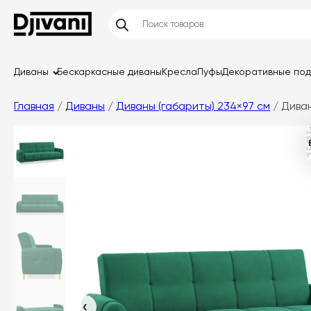
Диваны
Бескаркасные диваны
Кресла
Пуфы
Декоративные по
Главная
/
Диваны
/
Диваны (габариты) 234×97 см
/ Дива
‹