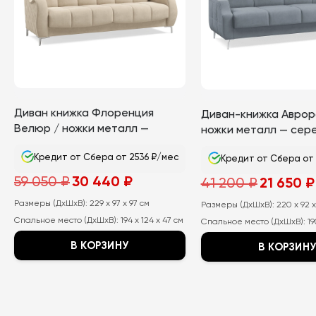
Диван книжка Флоренция
Диван-книжка Аврор
Велюр / ножки металл —
ножки металл — сер
серебренные
Кредит от Сбера от 2536 ₽/мес
Кредит от Сбера от
Первоначальная
Текущая
Первоначал
59 050
₽
30 440
₽
41 200
₽
21 650
₽
цена
цена:
цена
составляла
30
составляла
Размеры (ДхШхВ):
59
229 x 97 x 97 см
440
Размеры (ДхШхВ):
41
220 x 92 x
050
₽.
200
Спальное место (ДхШхВ):
194 x 124 x 47 см
₽.
Спальное место (ДхШхВ):
19
₽.
В КОРЗИНУ
В КОРЗИН
Этот
Этот
товар
товар
имеет
имеет