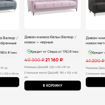
Диван книжка Кёльн Велюр /
а Велюр /
Диван-кни
ножки — черные
ебренные
ножки мет
Кредит от Сбера от 1763 ₽/мес
 1804 ₽/мес
Кредит 
Первоначальная
Текущая
40 300
₽
21 160
₽
ьная
Текущая
41 200
₽
цена
цена:
цена:
составляла
21
21
Размеры (ДхШхВ):
40
220 x 92 x 97 см
160
 97 см
650
Размеры (ДхШ
300
₽.
₽.
Спальное место (ДхШхВ):
190 x 120 x 45
₽.
0 x 120 x 45 см
Спальное мес
см
У
В КОРЗИНУ
Этот
Этот
товар
товар
имеет
имеет