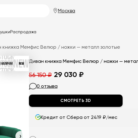
Москва
душки
Распродажа
н книжка Мемфис Велюр / ножки — металл золотые
Первоначальная
Текущая
29 030
₽
56 150
₽
цена
цена:
0 отзыва
составляла
29
СМОТРЕТЬ 3D
56
030
150
₽.
Кредит от Сбера от 2419 ₽/мес
₽.
›