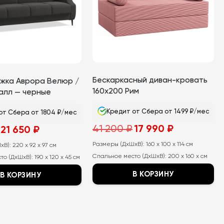
Бескаркасный диван-кровать
жка Аврора Велюр /
160х200 Рим
алл — черные
Кредит от Сбера от 1499 ₽/мес
от Сбера от 1804 ₽/мес
Первоначальная
Текущая
Первоначальная
Текущая
41 200
₽
17 990
₽
21 650
₽
цена
цена:
цена
цена:
составляла
17
составляла
21
Размеры (ДхШхВ):
41
160 x 100 x 114 см
990
хВ):
41
220 x 92 x 97 см
650
200
₽.
200
₽.
Спальное место (ДхШхВ):
200 x 160 x см
то (ДхШхВ):
190 x 120 x 45 см
₽.
₽.
В КОРЗИНУ
В КОРЗИНУ
Этот
товар
имеет