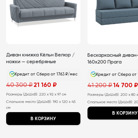
Диван книжка Кёльн Велюр /
Бескаркасный диван
ножки — серебряные
160х200 Прага
Кредит от Сбера от 1763 ₽/мес
Кредит от Сбера от 
Первоначальная
Текущая
Первоначал
40 300
₽
21 160
₽
41 200
₽
14 700
цена
цена:
цена
составляла
21
составляла
Размеры (ДхШхВ):
40
220 x 92 x 97 см
160
Размеры (ДхШхВ):
41
200 x 80 x
300
₽.
200
Спальное место (ДхШхВ):
190 x 120 x 45
Спальное место (ДхШхВ):
20
₽.
₽.
см
В КОРЗИНУ
В КОРЗИНУ
Этот
Этот
товар
товар