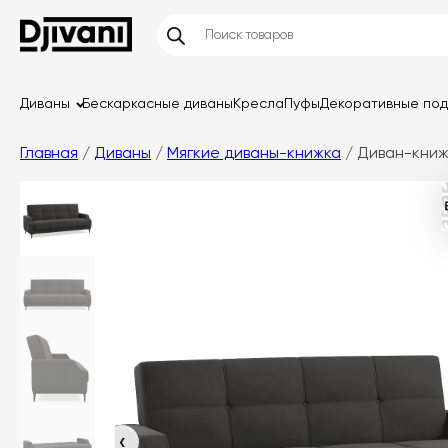
Диваны
Бескаркасные диваны
Кресла
Пуфы
Декоративные по
Главная
/
Диваны
/
Мягкие диваны-книжка
/ Диван-книж
‹