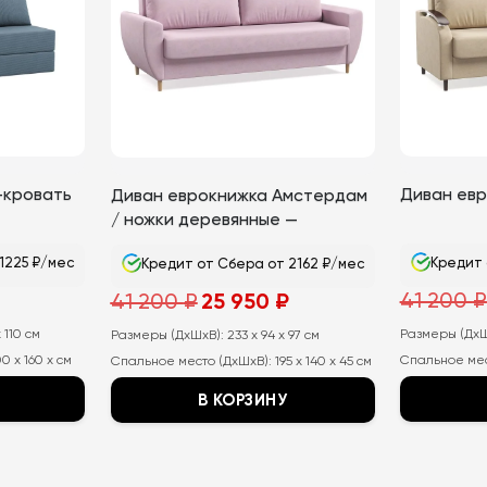
-кровать
Диван евр
Диван еврокнижка Амстердам
/ ножки деревянные —
бежевые
1225 ₽/мес
Кредит 
Кредит от Сбера от 2162 ₽/мес
ьная
Текущая
Первоначальная
Текущая
₽
41 200
₽
41 200
₽
25 950
₽
цена:
цена
цена:
14
составляла
25
 110 см
700
Размеры (ДхШ
Размеры (ДхШхВ):
41
233 x 94 x 97 см
950
₽.
200
₽.
0 x 160 x см
Спальное мес
Спальное место (ДхШхВ):
195 x 140 x 45 см
₽.
В КОРЗИНУ
Этот
Этот
товар
товар