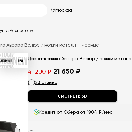
Москва
душки
Распродажа
ка Аврора Велюр / ножки металл — черные
Первоначальная
Текущая
21 650
₽
41 200
₽
цена
цена:
23 отзыва
составляла
21
СМОТРЕТЬ 3D
41
650
200
₽.
Кредит от Сбера от 1804 ₽/мес
₽.
›