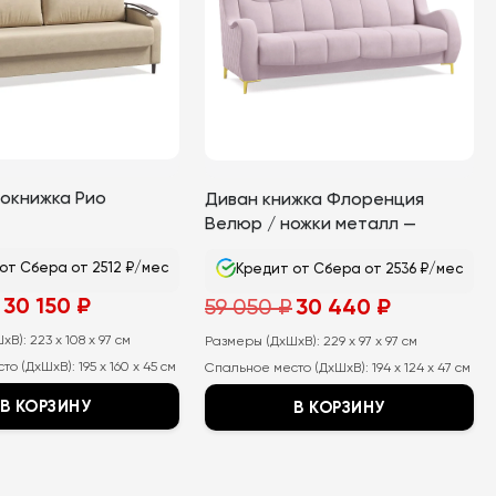
окнижка Рио
Диван книжка Флоренция
Велюр / ножки металл —
золотые
от Сбера от 2512 ₽/мес
Кредит от Сбера от 2536 ₽/мес
Первоначальная
Текущая
Первоначальная
Текущая
30 150
₽
59 050
₽
30 440
₽
цена
цена:
цена
цена:
составляла
30
составляла
30
хВ):
41
223 x 108 x 97 см
150
Размеры (ДхШхВ):
59
229 x 97 x 97 см
440
200
₽.
050
₽.
то (ДхШхВ):
195 x 160 x 45 см
Спальное место (ДхШхВ):
194 x 124 x 47 см
₽.
₽.
В КОРЗИНУ
В КОРЗИНУ
Этот
товар