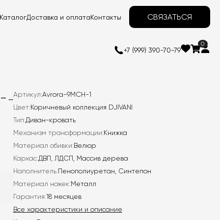
СВЯЗАТЬСЯ
Каталог
Доставка и оплата
Контакты
0
+7 (999) 390-70-79
Артикул:
Avrora-9MCH-1
Диван-книжка Аврора Велюр / ножки металл — черные
Цвет:
Коричневый коллекция DJIVANI
Тип:
Диван-кровать
Механизм трансформации:
Книжка
Материал обивки:
Велюр
Каркас:
ДВП, ЛДСП, Массив дерева
Наполнитель:
Пенополиуретан, Синтепон
Материал ножек:
Металл
Гарантия:
18 месяцев
Все характеристики и описание