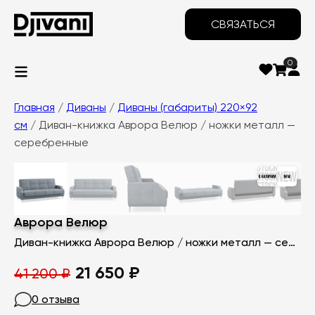
СВЯЗАТЬСЯ
0
Главная
/
Диваны
/
Диваны (габариты) 220×92
см
/ Диван-книжка Аврора Велюр / ножки металл —
серебренные
‹
›
Аврора Велюр
Диван-книжка Аврора Велюр / ножки металл — серебренные
Первоначальная
Текущая
21 650
₽
41 200
₽
цена
цена:
0 отзыва