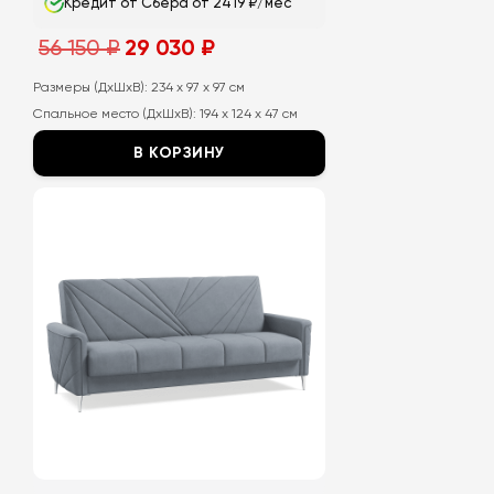
Кредит от Сбера от 2419 ₽/мес
Первоначальная
Текущая
56 150
₽
29 030
₽
цена
цена:
составляла
29
56
030
Размеры (ДхШхВ):
234 x 97 x 97 см
150
₽.
Спальное место (ДхШхВ):
194 x 124 x 47 см
₽.
В КОРЗИНУ
Этот
товар
имеет
несколько
вариаций.
Опции
можно
выбрать
на
странице
товара.