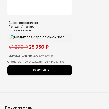
странице
товара.
Диван еврокнижка
Лондон / ножки
деревянные —
бежевые
Кредит от Сбера от 2162 ₽/мес
Первоначальная
Текущая
41 200
₽
25 950
₽
цена
цена:
составляла
25
41
950
Размеры (ДхШхВ):
206 x 94 x 97 см
200
₽.
Спальное место (ДхШхВ):
195 x 140 x 45 см
₽.
В КОРЗИНУ
Этот
товар
имеет
несколько
вариаций.
Покупателям
Опции