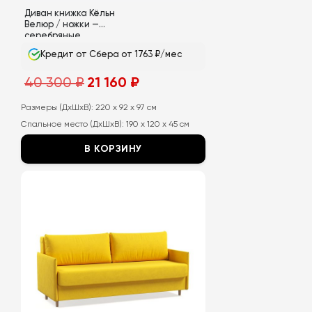
Диван книжка Кёльн
Велюр / ножки —
серебряные
Кредит от Сбера от 1763 ₽/мес
Первоначальная
Текущая
40 300
₽
21 160
₽
цена
цена:
составляла
21
40
160
Размеры (ДхШхВ):
220 x 92 x 97 см
300
₽.
Спальное место (ДхШхВ):
190 x 120 x 45 см
₽.
В КОРЗИНУ
Этот
товар
имеет
несколько
вариаций.
Опции
можно
выбрать
на