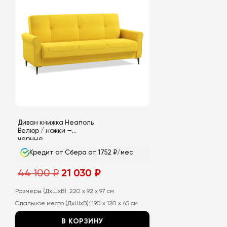
Диван книжка Неаполь
Велюр / ножки —
черные
Кредит от Сбера от 1752 ₽/мес
Первоначальная
Текущая
44 100
₽
21 030
₽
цена
цена:
составляла
21
44
030
Размеры (ДхШхВ):
220 x 92 x 97 см
100
₽.
Спальное место (ДхШхВ):
190 x 120 x 45 см
₽.
В КОРЗИНУ