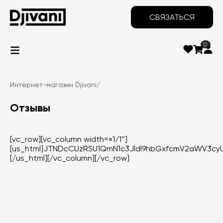
СВЯЗАТЬСЯ
0
Интернет-магазин Djivani
/
Отзывы
[vc_row][vc_column width=»1/1″]
[us_html]JTNDcCUzRSU1QmN1c3Jldl9hbGxfcmV2aWV3cyU
[/us_html][/vc_column][/vc_row]