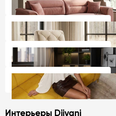
Кресла
15
Пуфы
5
Распродажа
3
Интерьеры Djivani