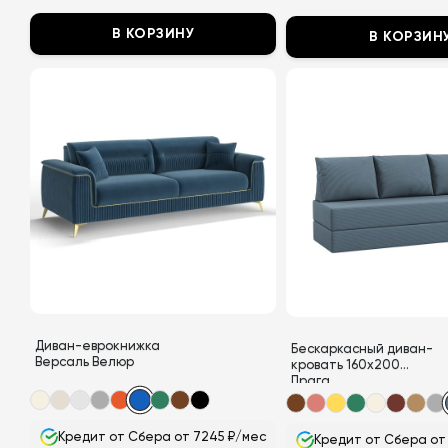
₽.
₽.
В КОРЗИНУ
В КОРЗИН
Этот
Этот
товар
товар
имеет
имеет
несколько
несколько
вариаций.
вариаций.
Опции
Опции
можно
можно
выбрать
выбрать
на
на
странице
странице
товара.
товара.
Диван-еврокнижка
Бескаркасный диван-
Версаль Велюр
кровать 160х200
Прага
Кредит от Сбера от 7245 ₽/мес
Кредит от Сбера от 