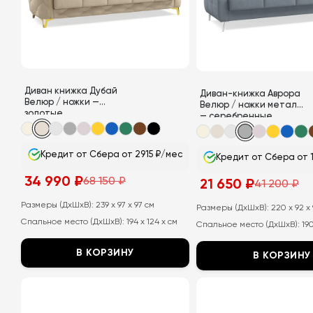
Диван книжка Дубай
Диван-книжка Аврора
Велюр / ножки —
Велюр / ножки металл
золотые
— серебренные
Кредит от Сбера от 2915 ₽/мес
Кредит от Сбера от 
34 990
₽
68 150
₽
21 650
₽
41 200
₽
Первоначальная
Текущая
Первоначальная
Текущая
цена
цена:
цена
цена:
составляла
34
Размеры (ДхШхВ):
239 x 97 x 97 см
составляла
21
Размеры (ДхШхВ):
220 x 92 x
68
990
41
650
Спальное место (ДхШхВ):
194 x 124 x см
150
₽.
Спальное место (ДхШхВ):
19
200
₽.
₽.
₽.
В КОРЗИНУ
В КОРЗИНУ
Этот
Этот
товар
товар
имеет