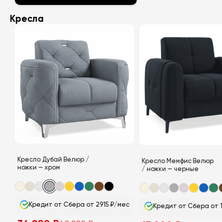
Этот
Кресла
товар
имеет
несколько
вариаций.
Опции
можно
выбрать
на
странице
товара.
Кресло Дубай Велюр /
Кресло Мемфис Велюр
ножки — хром
/ ножки — черные
Кредит от Сбера от 2915 ₽/мес
Кредит от Сбера от 