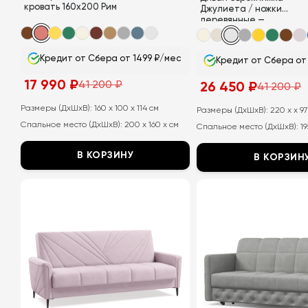
кровать 160х200 Рим
Джулиета / ножки
деревянные —
бежевые
Кредит от Сбера от 1499 ₽/мес
Кредит от Сбера от
17 990
₽
41 200
₽
26 450
₽
41 200
₽
Первоначальная
Текущая
Первоначальная
Текущая
цена
цена:
цена
цена:
составляла
17
Размеры (ДхШхВ):
160 x 100 x 114 см
составляла
26
Размеры (ДхШхВ):
220 x x 9
41
990
41
450
Спальное место (ДхШхВ):
200 x 160 x см
200
₽.
Спальное место (ДхШхВ):
19
200
₽.
₽.
₽.
В КОРЗИНУ
В КОРЗИН
Этот
Этот
товар
товар
имеет
имеет
несколько
несколько
вариаций.
вариаций.
Опции
Опции
можно
можно
выбрать
выбрать