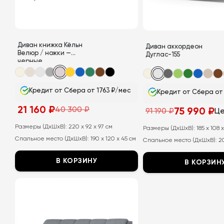
на
на
странице
странице
товара.
товара.
Диван книжка Кёльн
Диван аккордеон
Велюр / ножки —
Дуглас-155
черные
Кредит от Сбера от 1763 ₽/мес
Кредит от Сбера от
21 160
₽
40 300
₽
75 990
₽
91 190
₽
Це
Первоначальная
Текущая
цена
цена:
составляла
21
Размеры (ДхШхВ):
220 x 92 x 97 см
Размеры (ДхШхВ):
185 x 108 
40
160
Спальное место (ДхШхВ):
190 x 120 x 45 см
300
₽.
Спальное место (ДхШхВ):
2
₽.
В КОРЗИНУ
В КОРЗИН
Этот
Этот
товар
товар
имеет
имеет
несколько
несколько