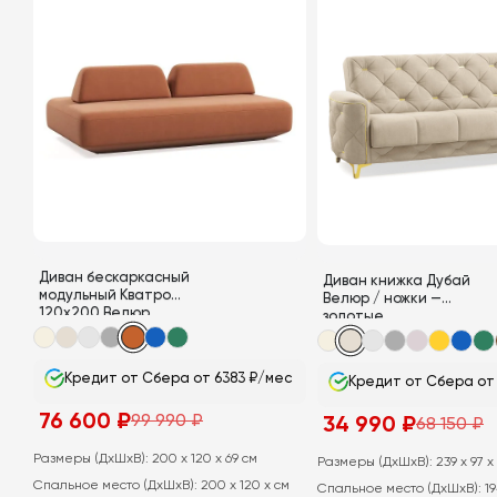
Диван бескаркасный
Диван книжка Дубай
модульный Кватро
Велюр / ножки —
120х200 Велюр
золотые
Кредит от Сбера от 6383 ₽/мес
Кредит от Сбера от 
76 600
₽
99 990
₽
34 990
₽
68 150
₽
Первоначальная
Текущая
Первоначальная
Текущая
цена
цена:
цена
цена:
составляла
76
Размеры (ДхШхВ):
200 x 120 x 69 см
составляла
34
Размеры (ДхШхВ):
239 x 97 x
99
600
68
990
Спальное место (ДхШхВ):
200 x 120 x см
990
₽.
Спальное место (ДхШхВ):
19
150
₽.