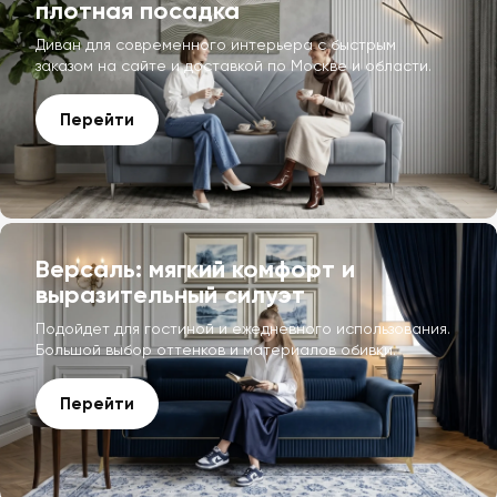
плотная посадка
Диван для современного интерьера с быстрым
заказом на сайте и доставкой по Москве и области.
Перейти
Версаль: мягкий комфорт и
выразительный силуэт
Подойдет для гостиной и ежедневного использования.
Большой выбор оттенков и материалов обивки.
Перейти