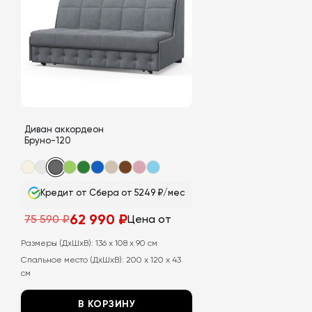
вариаций.
вариаций.
Опции
Опции
можно
можно
выбрать
выбрать
на
на
странице
странице
товара.
товара.
Диван аккордеон
Бруно-120
Кредит от Сбера от 5249 ₽/мес
62 990
₽
75 590
₽
Цена от
Размеры (ДхШхВ):
136 x 108 x 90 см
Спальное место (ДхШхВ):
200 x 120 x 43
см
В КОРЗИНУ