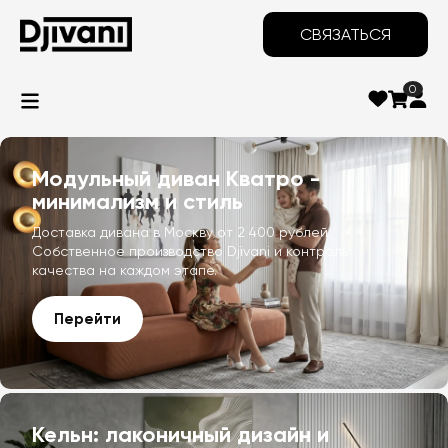
СВЯЗАТЬСЯ
0
Модульный диван Кватро -
минимализм и стиль
Доставка дивана в Москву от 2 400 рублей.
Собственное производство Djivani и контроль
качества на каждом этапе.
Перейти
Кельн: лаконичный дизайн и