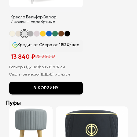
странице
странице
товара.
товара.
Кресло Бельфор Велюр
/ ножки — серебряные
Кредит от Сбера от 1153 ₽/мес
13 840
₽
25 350
₽
Первоначальная
Текущая
цена
цена:
составляла
13
Размеры (ДхШхВ):
68 x 81 x 87 см
25
840
Спальное место (ДхШхВ):
x x 46 см
350
₽.
₽.
В КОРЗИНУ
Этот
Пуфы
товар
имеет
несколько
вариаций.
Опции