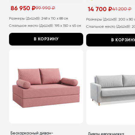
86 950
₽
99 990
₽
14 700
₽
41 200
₽
Первоначальная
Текущая
Первоначальная
Текущая
цена
цена:
цена
цена:
составляла
86
Размеры (ДхШхВ):
248 x 110 x 88 см
составляла
14
Размеры (ДхШхВ):
200 x 80 
99
950
41
700
Спальное место (ДхШхВ):
195 x 150 x 45 см
990
₽.
Спальное место (ДхШхВ):
2
200
₽.
₽.
₽.
В КОРЗИНУ
В КОРЗИН
Этот
Этот
товар
товар
имеет
имеет
несколько
несколько
вариаций.
вариаций.
Опции
Опции
можно
можно
выбрать
выбрать
на
на
странице
странице
товара.
товара.
Бескаркасный диван-
Диван еврокнижка