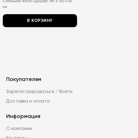
Спальное место (ДхШхВ):
190 x 120 x 45
300
₽.
₽.
см
В КОРЗИНУ
Этот
товар
имеет
несколько
вариаций.
Опции
можно
Покупателям
выбрать
Зарегистрироваться / Войти
на
странице
Доставка и оплата
товара.
Информация
О компании
Контакты