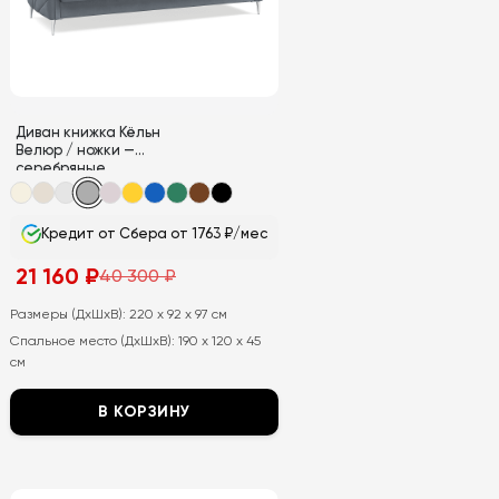
Диван книжка Кёльн
Велюр / ножки —
серебряные
Кредит от Сбера от 1763 ₽/мес
21 160
₽
40 300
₽
Первоначальная
Текущая
цена
цена:
составляла
21
Размеры (ДхШхВ):
220 x 92 x 97 см
40
160
Спальное место (ДхШхВ):
190 x 120 x 45
300
₽.
₽.
см
В КОРЗИНУ
Этот
товар